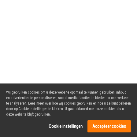
Wij gebruiken cookies om u deze website optimaal te kunnen gebruiken, inhoud
en advertenties te personaliseren, social media-functies te bieden en ons verkeer
te analyseren. Lees meer over hoe wij cookies gebruiken en hoe u ze kunt beheren
door op Cookie instellingen te klikken. U gaat akkoord met onze cookies als u
deze website blijft gebruiken.
Cookie instellingen
Accepteer cookies
Copyright Cafetaria Vlakkers 2026 ©.
Powered by DoBizzz The Easy Way